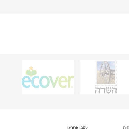
חות
עקבו אחרינו