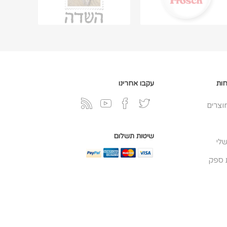
חות
עקבו אחרינו
וצרים
שיטות תשלום
לי
 ספק