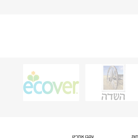
חות
עקבו אחרינו