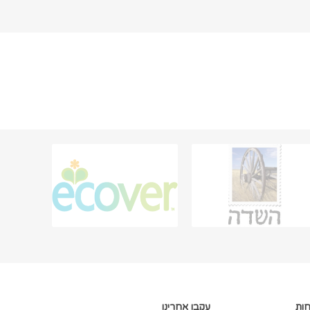
חות
עקבו אחרינו