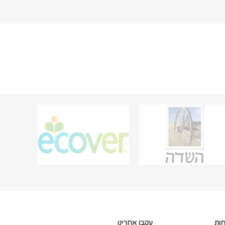
חות
עקבו אחרינו