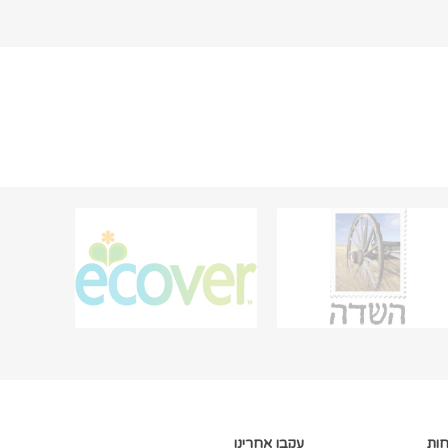
חות
עקבו אחרינו