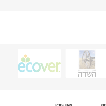
חות
עקבו אחרינו