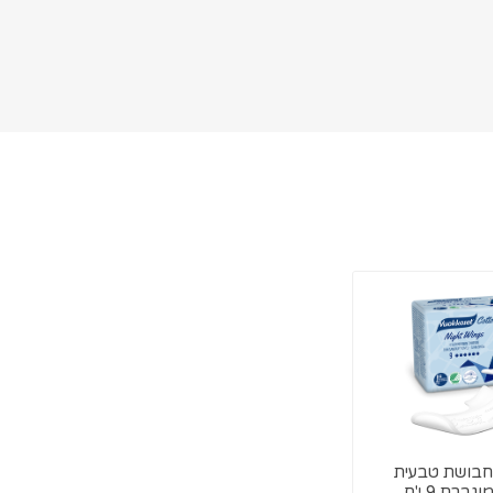
חבושת טבעית
ברת 9 י'ח