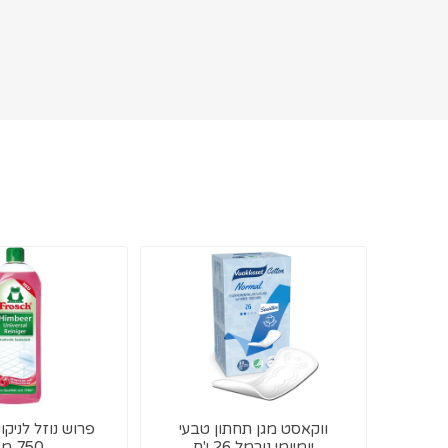
ווקאסט מגן תחתון טבעי
פרוש נוזל לניקו
יומיומי נורמל 26 י'ח
750 מ"ל