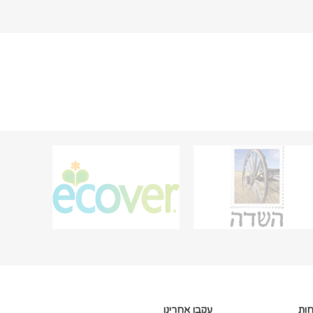
חות
עקבו אחרינו