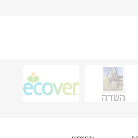
חות
עקבו אחרינו