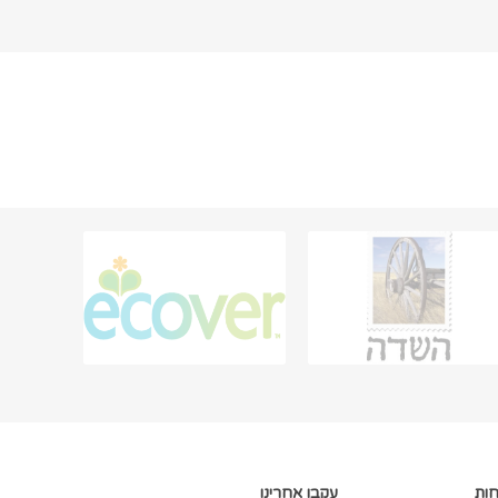
חות
עקבו אחרינו