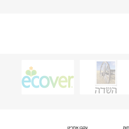
חות
עקבו אחרינו