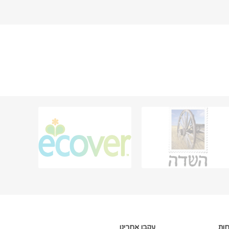
חות
עקבו אחרינו