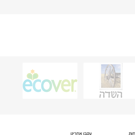
חות
עקבו אחרינו