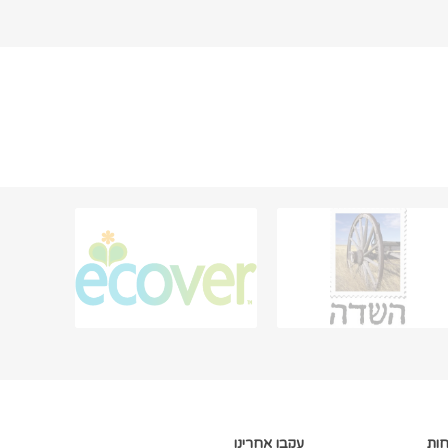
חות
עקבו אחרינו