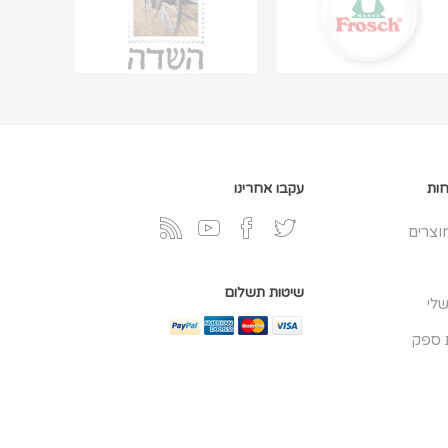
חות
עקבו אחרינו
וצרים
שיטות תשלום
לי
 ספק