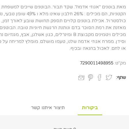
מאת בוטנים "אגוזי אדמה". שקד תבור. הבוטנים שייכים למשפחת
הקטניות, הם מכילים : 26% חלבון שאינו מלא ו 49ֵֵ% שומן
כולסטרול. אכילת בוטנים קלויים תספק תחושת שובע לאורך זמן,
מאזנת את רמת הסוכר בדם ונותנת הרגשת חיוניות טובה. הבוטנים
מכילים ויטמינים מקבוצת B ומינרלים, כגון אשלגן, אבץ, מגנזיו
וסידן. ממרח אגוזי אדמה שלנו, טעמו מושלם. מומלץ למריחה על פ
או לחם. לאכול בהנאה ובכיף.
מק"ט:
7290011498955
שתף:
ביקורות
תיצור איתנו קשר