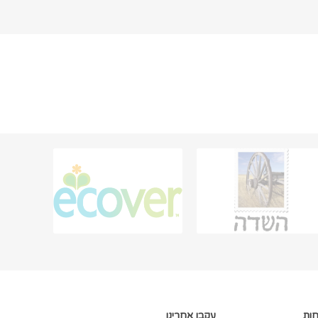
חות
עקבו אחרינו