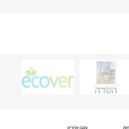
חות
עקבו אחרינו